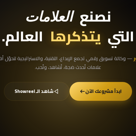
نصنع
العلامات
التي
يتذكرها
العالم.
ر
— وكالة تسويق رقمي تجمع الإبداع، التقنية، والاستراتيجية لتحوّل أف
علامات تُحدث ضجة، تُشاهد، وتُحب.
ابدأ مشروعك الآن
شاهد الـ Showreel