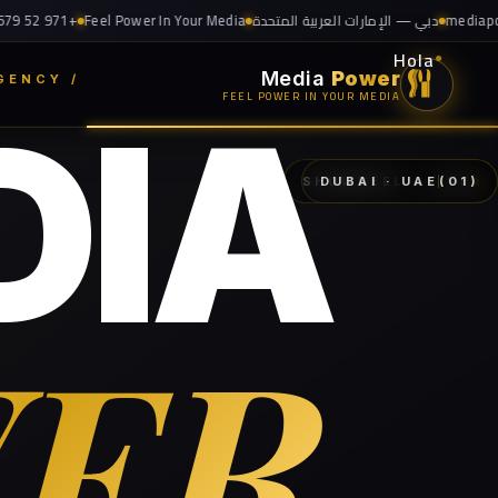
Bonjour
mediapower.ae@gmail
دبي — الإمارات العربية المتحدة
el Power In Your Media
Ciao
●
こんにちは
Media
Power
/ A DUBAI BASED AGENCY
مرحباً
FEEL POWER IN YOUR MEDIA
DIA
SHOWREEL · LIVE
DUBAI · UAE
(01)
ER